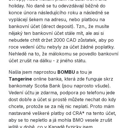
holiday. No daně se tu odevzdávají běžně do
konce února následujícího roku a následně se
vyplácejí šekem na adresu, nebo platbou na
bankovní účet (direct deposit). Tzn., že musíte
nějaký ten bankovní účet stále mít, ale asi si
nebudete chtít držet 2000 CAD zůstatek, aby po
roce vedení účtu nebyly za účet žádné poplatky.
Nehledě na to, že málokomu se povedlo bankovní
účet zrušit na dálku - z jiného státu.
Našla jsem naprostou
BOMBU
a tou je
Tangerine
online banka, která zde funguje skrz
bankomaty Scotia Bank (jsou naprosto všude).
Vedení účtu je zdarma, podpora po telefonu jede
dost dobře a účet si prostě můžete nechat do kdy
chcete, protože se za něj nic neplatí. Proto mám
nastavané veškeré platby od CRA* na tento účet,
aby se to nepletlo a já mohla BMO vesele zrušit
ještě v době, co v Kanadě fyzicky jsem.