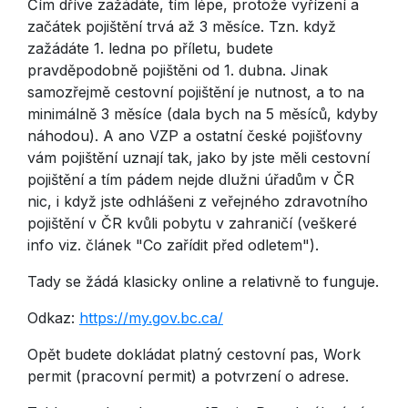
Čím dříve zažádáte, tím lépe, protože vyřízení a
začátek pojištění trvá až 3 měsíce. Tzn. když
zažádáte 1. ledna po příletu, budete
pravděpodobně pojištěni od 1. dubna. Jinak
samozřejmě cestovní pojištění je nutnost, a to na
minimálně 3 měsíce (dala bych na 5 měsíců, kdyby
náhodou). A ano VZP a ostatní české pojišťovny
vám pojištění uznají tak, jako by jste měli cestovní
pojištění a tím pádem nejde dlužni úřadům v ČR
nic, i když jste odhlášeni z veřejného zdravotního
pojištění v ČR kvůli pobytu v zahraničí (veškeré
info viz. článek "Co zařídit před odletem").
Tady se žádá klasicky online a relativně to funguje.
Odkaz:
https://my.gov.bc.ca/
Opět budete dokládat platný cestovní pas, Work
permit (pracovní permit) a potvrzení o adrese.