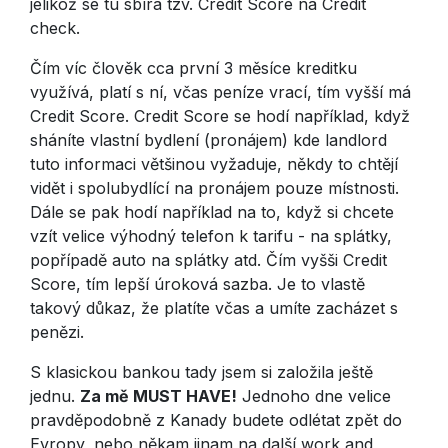
jelikož se tu sbírá tzv. Credit Score na Credit
check.
Čím víc člověk cca první 3 měsíce kreditku
využívá, platí s ní, včas peníze vrací, tím vyšší má
Credit Score. Credit Score se hodí například, když
sháníte vlastní bydlení (pronájem) kde landlord
tuto informaci většinou vyžaduje, někdy to chtějí
vidět i spolubydlící na pronájem pouze místnosti.
Dále se pak hodí například na to, když si chcete
vzít velice výhodný telefon k tarifu - na splátky,
popřípadě auto na splátky atd. Čím vyšši Credit
Score, tím lepší úroková sazba. Je to vlastě
takový důkaz, že platíte včas a umíte zacházet s
penězi.
S klasickou bankou tady jsem si založila ještě
jednu.
Za mě MUST HAVE!
Jednoho dne velice
pravděpodobně z Kanady budete odlétat zpět do
Evropy, nebo někam jinam na další work and