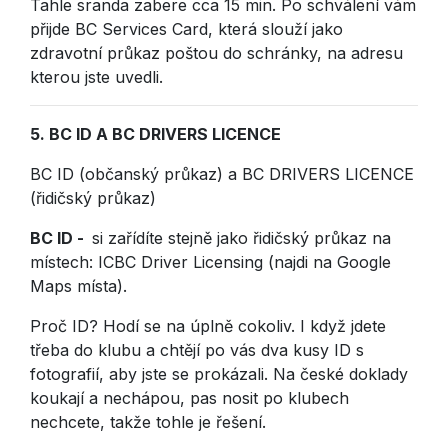
Tahle sranda zabere cca 15 min. Po schválení vám
přijde BC Services Card, která slouží jako
zdravotní průkaz poštou do schránky, na adresu
kterou jste uvedli.
5.
BC ID A BC DRIVERS LICENCE
BC ID (občanský průkaz) a BC DRIVERS LICENCE
(řidičský průkaz)
BC ID -
si zařídíte stejně jako řidičský průkaz na
místech: ICBC Driver Licensing (najdi na Google
Maps místa).
Proč ID? Hodí se na úplně cokoliv. I když jdete
třeba do klubu a chtějí po vás dva kusy ID s
fotografií, aby jste se prokázali. Na české doklady
koukají a nechápou, pas nosit po klubech
nechcete, takže tohle je řešení.