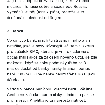
Já jsem si například zvolila Fido, které v rámci
možností funguje dobře a spadá pod Rogers.
Vychází i levněji (tarif = plán), protože je to
dceřinná společnost od Rogers.
3. Banka
Co se týče bank, je jich tu strašně mnoho a ani
netuším, jaká je nevyužívanější. Já jsem si zvolila
pro začátek BMO, která je první rok zdarma a
občas mají i akce za založení nového účtu. Je zde
možnost, když se splní podmínky třeba za 3
měsíce dostat od banky nějaký finanční bonus
např 300 CAD. Jiné banky nabízí třeba IPAD jako
dárek atp.
Vždy ti v bance nabídnou kreditní kartu. Většina
Čechů na začátku automaticky odmítne a pak se
pro ni vrací. Kreditka je tu naprostá nutnost,