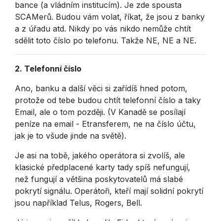
bance (a vládním institucím). Je zde spousta
SCAMerů. Budou vám volat, říkat, že jsou z banky
a z úřadu atd. Nikdy po vás nikdo nemůže chtít
sdělit toto číslo po telefonu. Takže NE, NE a NE.
2.
Telefonní číslo
Ano, banku a další věci si zařídíš hned potom,
protože od tebe budou chtít telefonní číslo a taky
Email, ale o tom později. (V Kanadě se posílají
peníze na email - Etransferem, ne na číslo účtu,
jak je to všude jinde na světě).
Je asi na tobě, jakého operátora si zvolíš, ale
klasické předplacené karty tady spíš nefungují,
než fungují a většina poskytovatelů má slabé
pokrytí signálu. Operátoři, kteří mají solidní pokrytí
jsou například Telus, Rogers, Bell.